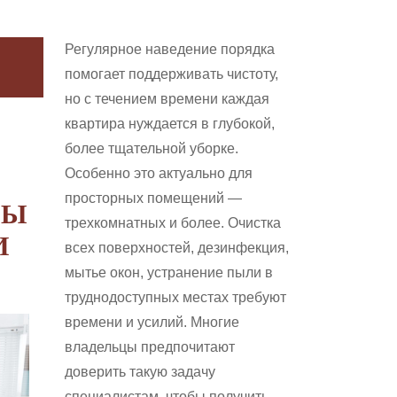
Регулярное наведение порядка
помогает поддерживать чистоту,
но с течением времени каждая
квартира нуждается в глубокой,
более тщательной уборке.
Особенно это актуально для
просторных помещений —
ТЫ
трехкомнатных и более. Очистка
КАК
И
всех поверхностей, дезинфекция,
ПРИВЕСТИ
мытье окон, устранение пыли в
труднодоступных местах требуют
ПОЛЫ
времени и усилий. Многие
В
владельцы предпочитают
КВАРТИРЕ
доверить такую задачу
специалистам, чтобы получить