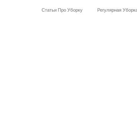
Перейти
Статьи Про Уборку
Регулярная Уборк
к
содержимому
Перейти
к
содержимому