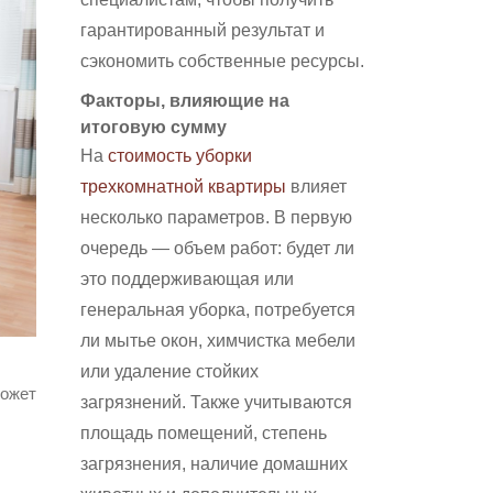
В
гарантированный результат и
ИДЕАЛЬНЫЙ
сэкономить собственные ресурсы.
ПОРЯДОК:
Факторы, влияющие на
УДОБНЫЕ
итоговую сумму
На
стоимость уборки
СОВЕТЫ
трехкомнатной квартиры
влияет
И
несколько параметров. В первую
ПРОВЕРЕННЫЕ
очередь — объем работ: будет ли
ТЕХНИКИ
это поддерживающая или
генеральная уборка, потребуется
ли мытье окон, химчистка мебели
или удаление стойких
загрязнений. Также учитываются
площадь помещений, степень
загрязнения, наличие домашних