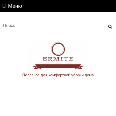
Перейти
Меню
Меню
к
содержимому
Перейти
Найти:
к
содержимому
Полезное для комфортной уборки дома